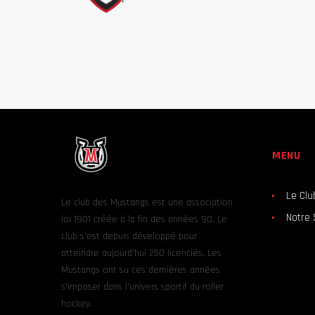
MENU
Le Clu
Le club des Mustangs est une association
Notre 
loi 1901 créée à la fin des années 90. Le
club s’est depuis développé pour
atteindre aujourd’hui 250 licenciés. Les
Mustangs ont su ces dernières années
s’imposer dans l’univers sportif du roller
hockey.