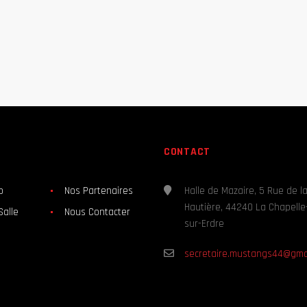
CONTACT
b
Nos Partenaires
Halle de Mazaire, 5 Rue de l
Hautière, 44240 La Chapelle
Salle
Nous Contacter
sur-Erdre
secretaire.mustangs44@gma