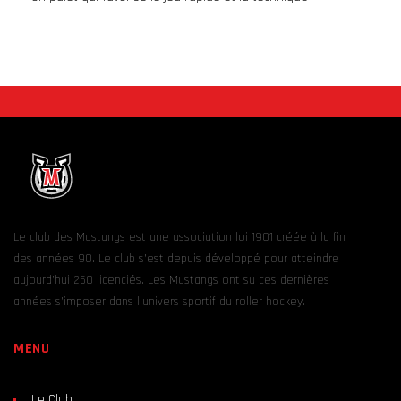
Le club des Mustangs est une association loi 1901 créée à la fin
des années 90. Le club s’est depuis développé pour atteindre
aujourd’hui 250 licenciés. Les Mustangs ont su ces dernières
années s’imposer dans l’univers sportif du roller hockey.
MENU
Le Club