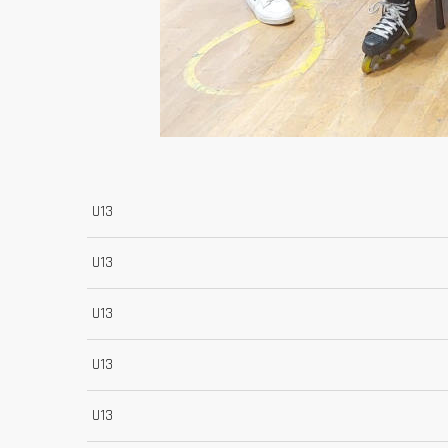
U13
U13
U13
U13
U13