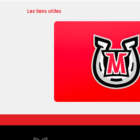
Les liens utiles
Calendrier
Résultat