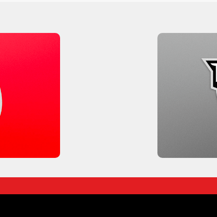
 et
C
s