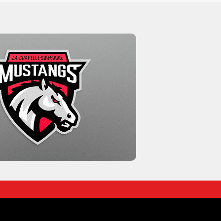
lassement