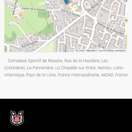
Leaflet
|
Map data ©
OpenStreetMap
contributors
Complexe Sportif de Mazaire, Rue de la Hautière, Les
Crétinières, La Pannetière, La Chapelle-sur-Erdre, Nantes, Loire-
Atlantique, Pays de la Loire, France métropolitaine, 44240, France