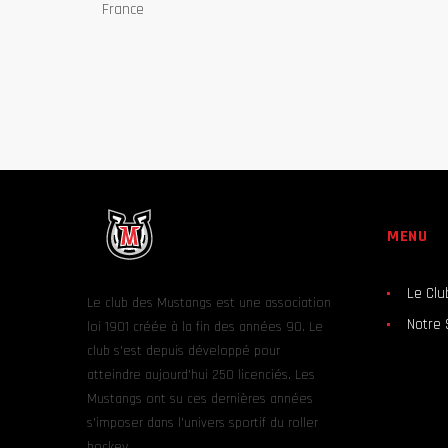
France
MENU
Le Clu
Le club des Mustangs est une association
Notre 
loi 1901 créée à la fin des années 90. Le
club s’est depuis développé pour
atteindre aujourd’hui 250 licenciés. Les
Mustangs ont su ces dernières années
s’imposer dans l’univers sportif du roller
hockey.