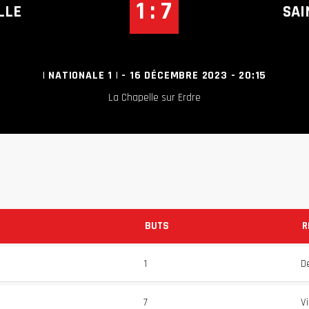
1 : 7
LLE
SAI
| NATIONALE 1 | - 16 DÉCEMBRE 2023 - 20:15
La Chapelle sur Erdre
BUTS
R
1
D
7
Vi