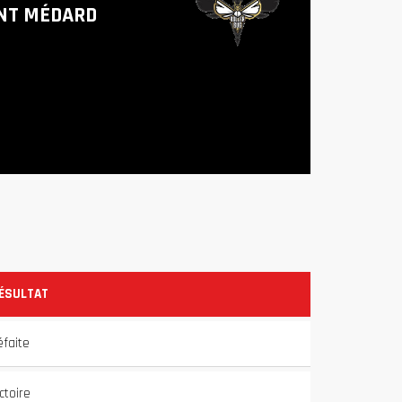
NT MÉDARD
ÉSULTAT
éfaite
ctoire