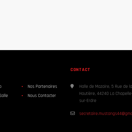
CONTACT
b
Nos Partenaires
Halle de Mazaire, 5 Rue de l
Hautière, 44240 La Chapelle
Salle
Nous Contacter
sur-Erdre
secretaire.mustangs44@gma