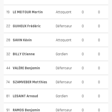
19
LE MEITOUR Martin
Attaquant
0
0
22
GUIHEUX Frédéric
Défenseur
0
0
28
SAVIN Kévin
Attaquant
0
0
32
BILLY Etienne
Gardien
0
0
44
VALÈRE Benjamin
Défenseur
0
0
74
SZAMVEBER Matthias
Défenseur
0
0
81
LESAINT Arnaud
Gardien
0
0
91
RAMOS Benjamin
Défenseur
0
0