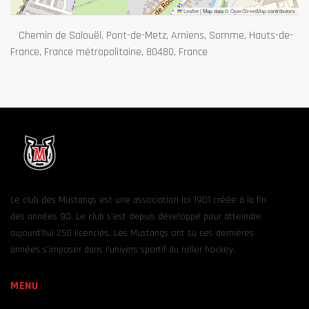
Leaflet
|
Map data ©
OpenStreetMap
contributors
Chemin de Salouël, Pont-de-Metz, Amiens, Somme, Hauts-de-
France, France métropolitaine, 80480, France
Le club des Mustangs est une association loi 1901 créée à la fin
des années 90. Le club s’est depuis développé pour atteindre
aujourd’hui 250 licenciés. Les Mustangs ont su ces dernières
années s’imposer dans l’univers sportif du roller hockey.
MENU