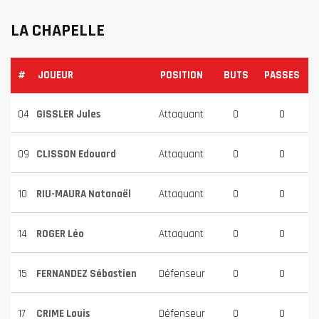
LA CHAPELLE
#
JOUEUR
POSITION
BUTS
PASSES
04
GISSLER Jules
Attaquant
0
0
09
CLISSON Edouard
Attaquant
0
0
10
RIU-MAURA Natanaël
Attaquant
0
0
14
ROGER Léo
Attaquant
0
0
15
FERNANDEZ Sébastien
Défenseur
0
0
17
CRIME Louis
Défenseur
0
0