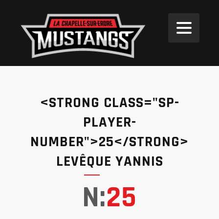
<STRONG CLASS="SP-
PLAYER-
NUMBER">25</STRONG>
LEVÊQUE YANNIS
N:
25