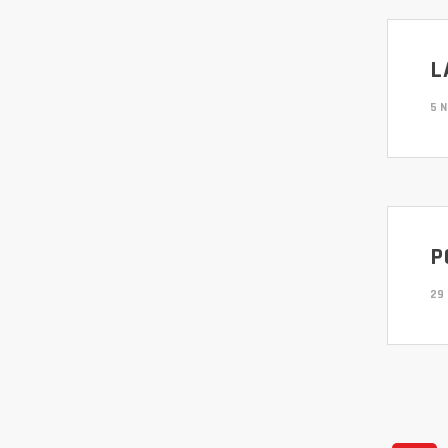
L
5 
P
29