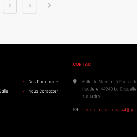
2
3
CONTACT
b
Nos Partenaires
Halle de Mazaire, 5 Rue de l
Hautière, 44240 La Chapelle
Salle
Nous Contacter
sur-Erdre
secretaire.mustangs44@gma