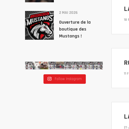
L
2 MAI 2026
18 
Ouverture de la
boutique des
Mustangs !
R
11 
Follow Instagram
L
21 