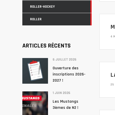
ROLLER-HOCKEY
ROLLER
M
4 
ARTICLES RÉCENTS
6 JUILLET 2026
Ouverture des
L
inscriptions 2026-
2027 !
25 
1 JUIN 2026
Les Mustangs
3èmes de N2 !