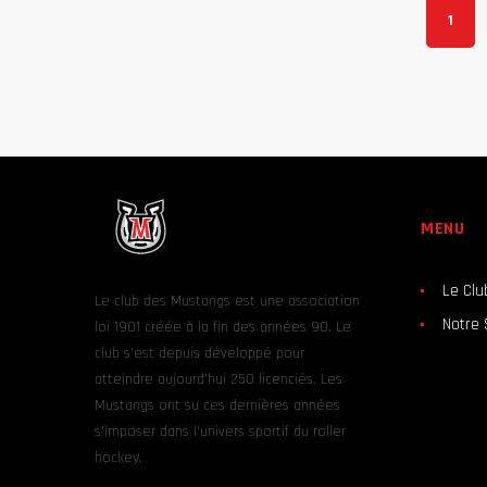
1
MENU
Le Clu
Le club des Mustangs est une association
Notre 
loi 1901 créée à la fin des années 90. Le
club s’est depuis développé pour
atteindre aujourd’hui 250 licenciés. Les
Mustangs ont su ces dernières années
s’imposer dans l’univers sportif du roller
hockey.