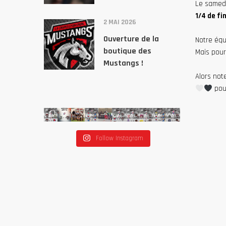
Le samed
1/4 de fi
2 MAI 2026
Ouverture de la
Notre équi
boutique des
Mais pour 
Mustangs !
Alors not
pour
Follow Instagram